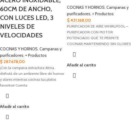
ACERO INOXIDABLE,
COCINAS Y HORNOS
,
Campanas y
60CM DE ANCHO,
purificadores
,
+ Productos
CON LUCES LED, 3
$
431.168,00
NIVELES DE
PURIFICADOR DE AIRE WHIRLPOOL –
PURIFICADOR CON MOTOR
VELOCIDADES
POTENCIADO QUE TE PERMITE
COCINAR MANTENIENDO SIN OLORES
COCINAS Y HORNOS
,
Campanas y
TU COCINA. – DIFERENTES
purificadores
,
+ Productos
$
287.678,00
Añadir al carrito
¡Con la campana extractora Atma
disfrutá de un ambiente libre de humos
y olores mientras cocinas tus platos
favoritos! Cuenta
Añadir al carrito