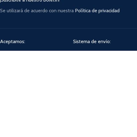
Se utilizará de acuerdo con nuestra
Política de privacidad
Aceptamos:
Sistema de envío:
Compartí:
ADAG SHOP
2022 CREADO POR
NATALIA JAIME
. PREMIUM E-COMMERCE SOLUTIONS.
Facebook
Instagram
WhatsApp
Shop
Wishlist