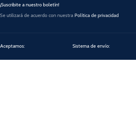
¡Suscribite a nuestro boletín!
Se utilizará de acuerdo con nuestra
Política de privacidad
Aceptamos:
Sistema de envío:
Compartí:
ADAG SHOP
2022 CREADO POR
NATALIA JAIME
. PREMIUM E-COMMERCE SOLUTIONS.
Facebook
Instagram
WhatsApp
Shop