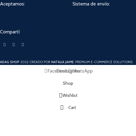
Aceptamos:
Sistema de envío:
Compartí:
ADAG SHOP
2022 CREADO POR
NATALIA JAIME
. PREMIUM E-COMMERCE SOLUTIONS.
Facebook
Instagram
WhatsApp
Shop
Wishlist
Cart
My account
Utilizamos cookies para mejorar su experiencia en nuestro sitio web. Al
navegar por este sitio web, acepta nuestro uso de cookies.