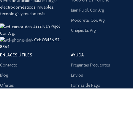
Todo el País - Online
Venta de artículos para el hogar,
electrodomésticos, muebles,
Juan Pujol, Cor, Arg
tecnología y mucho más.
Mocoretá, Cor, Arg
3222 Juan Pujol,
Chajarí, Er, Arg.
Cor, Arg.
Cel: 03456 52-
8864
ENLACES ÚTILES
AYUDA
Contacto
Preguntas Frecuentes
Blog
Envíos
Ofertas
Formas de Pago
Data Fiscal
Cómo Comprar
TIENDA SEGURA: